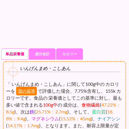
単品栄養価
成分合計
カロリー
いんげんまめ・こしあん
「 いんげんまめ・こしあん」に関して100g中の カロリ
ーを
で評価した場合、7.75%含有し、155k カ
国の基準
ロリーです。食品の 栄養価としてこの基準に対し、最も
多い値で含まれる
100g中
の 成分は、
食物繊維
(
47.22%：
8.5g
)、次は
鉄
(
25.71%：2.7mg
)、そして、
蛋白質
(
18.
8%：9.4g
)、
マグネシウム
(
15.52%：45mg
)、
ナイアシン
(
14.17%：1.7mg
)、となります。また、耐容上限量が定