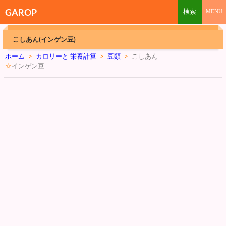
GAROP
こしあん(インゲン豆)
ホーム
>
カロリーと 栄養計算
>
豆類
>
こしあん
☆
インゲン豆