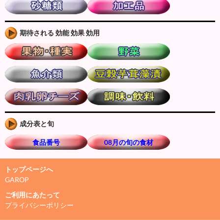
期待される 効能 効果 効用
成分表と旬
食品番号
08月の旬の食材
トップページへ
GAROP
ご利用にあたって
プライバシーポリシー