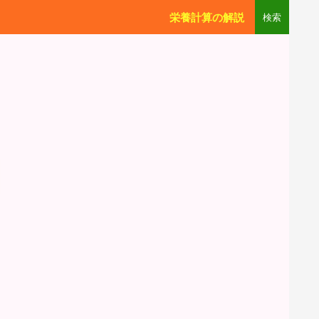
栄養計算の解説