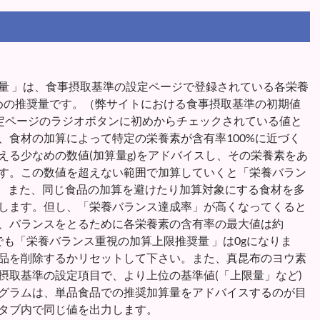
量 」は、食事摂取基準の設定ページで登録されている各栄養
ための推奨量です。（弊サイトにおける食事摂取基準の初期値
設定ページのラジオボタンに初めからチェックされている値と
、食材の加算によって特定の栄養素が含有率100%に近づく
る少なめの数値(加算量g)をアドバイスし、その栄養素をあ
す。この数値を超えない範囲で加算していくと「栄養バラン
す。また、同じ食品の加算を避けたり加算対象にする食材を多
します。但し、「栄養バランス達成率」が高くなってくると
、バランスをとるために各栄養素の含有率の最大値は約
でも「栄養バランス重視の加算上限推奨量 」は0gになりま
品を削除するかリセットして下さい。また、真昆布のヨウ素
摂取基準の設定項目で、より上位の基準値(「上限量」など)
グラムは、単品食品での推奨加算量をアドバイスするのが目
タブ内で同じ値を出力します。