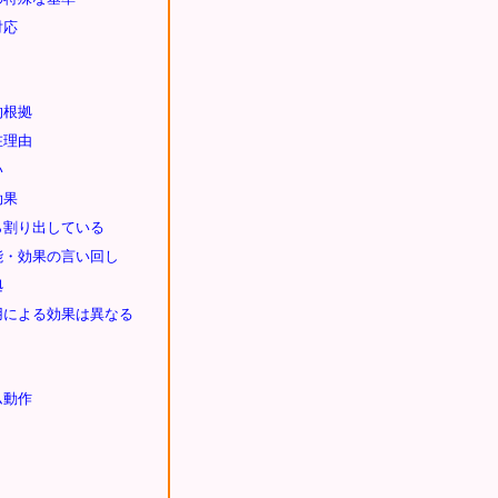
対応
的根拠
在理由
い
効果
ら割り出している
能・効果の言い回し
拠
用による効果は異なる
ム動作