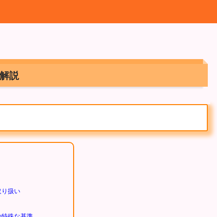
解説
取り扱い
の特殊な基準