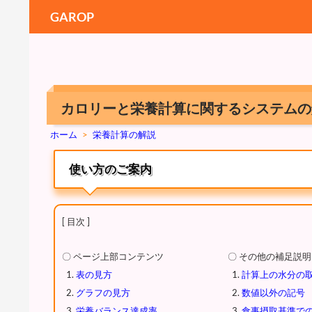
GAROP
カロリーと栄養計算に関するシステムの
ホーム
>
栄養計算の解説
使い方のご案内
[ 目次 ]
〇 ページ上部コンテンツ
〇 その他の補足説明
表の見方
計算上の水分の
グラフの見方
数値以外の記号
栄養バランス達成率
食事摂取基準で