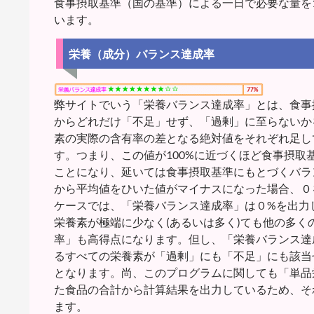
食事摂取基準（国の基準）による一日で必要な量を
います。
栄養（成分）バランス達成率
弊サイトでいう「栄養バランス達成率」とは、食事
からどれだけ「不足」せず、「過剰」に至らないか
素の実際の含有率の差となる絶対値をそれぞれ足し
す。つまり、この値が100%に近づくほど食事摂取
ことになり、延いては食事摂取基準にもとづくバラ
から平均値をひいた値がマイナスになった場合、０
ケースでは、「栄養バランス達成率」は０%を出力
栄養素が極端に少なく(あるいは多く)ても他の多
率」も高得点になります。但し、「栄養バランス達
るすべての栄養素が「過剰」にも「不足」にも該当
となります。尚、このプログラムに関しても「単品
た食品の合計から計算結果を出力しているため、そ
ます。