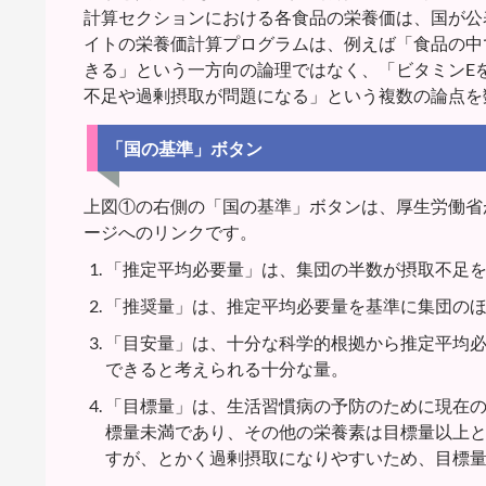
計算セクションにおける各食品の栄養価は、国が公
イトの栄養価計算プログラムは、例えば「食品の中
きる」という一方向の論理ではなく、「ビタミンE
不足や過剰摂取が問題になる」という複数の論点を
「国の基準」ボタン
上図①の右側の「国の基準」ボタンは、厚生労働省
ージへのリンクです。
「推定平均必要量」は、集団の半数が摂取不足
「推奨量」は、推定平均必要量を基準に集団の
「目安量」は、十分な科学的根拠から推定平均
できると考えられる十分な量。
「目標量」は、生活習慣病の予防のために現在
標量未満であり、その他の栄養素は目標量以上
すが、とかく過剰摂取になりやすいため、目標