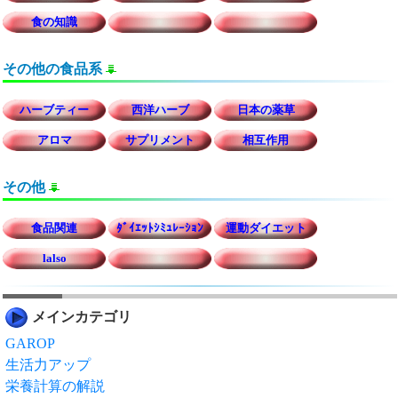
食の知識
その他の食品系
ハーブティー
西洋ハーブ
日本の薬草
アロマ
サプリメント
相互作用
その他
食品関連
ﾀﾞｲｴｯﾄｼﾐｭﾚｰｼｮﾝ
運動ダイエット
lalso
メインカテゴリ
GAROP
生活力アップ
栄養計算の解説