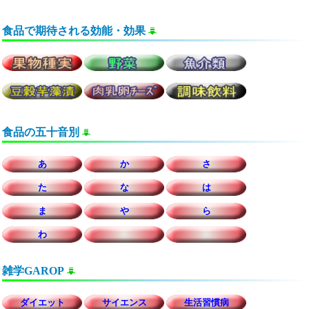
食品で期待される効能・効果
食品の五十音別
あ
か
さ
た
な
は
ま
や
ら
わ
雑学GAROP
ダイエット
サイエンス
生活習慣病