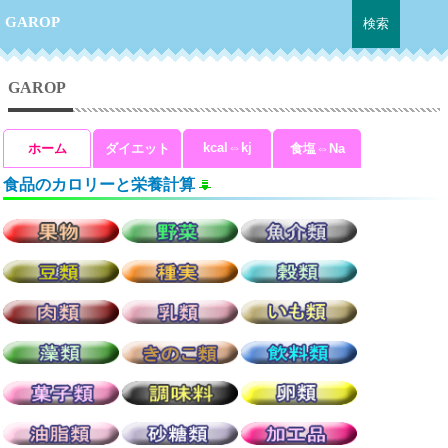
GAROP
GAROP
kcal⇔kj
ホーム
ダイエット
食塩⇔Na
食品のカロリーと栄養計算