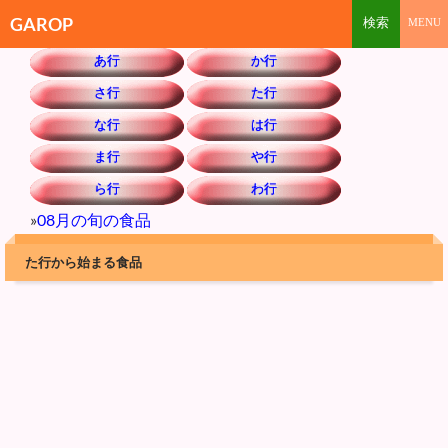
GAROP
あ行
か行
さ行
た行
な行
は行
ま行
や行
ら行
わ行
»
08月の旬の食品
た行から始まる食品