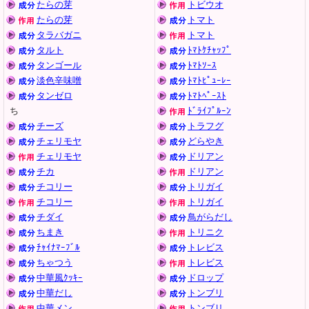
たらの芽
トビウオ
たらの芽
トマト
タラバガニ
トマト
タルト
ﾄﾏﾄｹﾁｬｯﾌﾟ
タンゴール
ﾄﾏﾄｿｰｽ
淡色辛味噌
ﾄﾏﾄﾋﾟｭｰﾚｰ
タンゼロ
ﾄﾏﾄﾍﾟｰｽﾄ
ち
ﾄﾞﾗｲﾌﾟﾙｰﾝ
チーズ
トラフグ
チェリモヤ
どらやき
チェリモヤ
ドリアン
チカ
ドリアン
チコリー
トリガイ
チコリー
トリガイ
チダイ
鳥がらだし
ちまき
トリニク
ﾁｬｲﾅﾏｰﾌﾞﾙ
トレビス
ちゃつう
トレビス
中華風ｸｯｷｰ
ドロップ
中華だし
トンブリ
中華メン
トンブリ