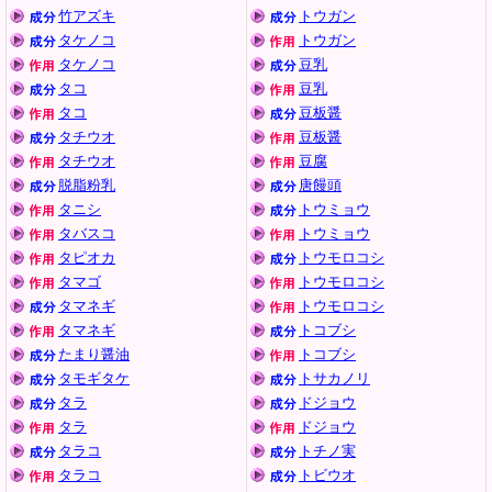
竹アズキ
トウガン
タケノコ
トウガン
タケノコ
豆乳
タコ
豆乳
タコ
豆板醤
タチウオ
豆板醤
タチウオ
豆腐
脱脂粉乳
唐饅頭
タニシ
トウミョウ
タバスコ
トウミョウ
タピオカ
トウモロコシ
タマゴ
トウモロコシ
タマネギ
トウモロコシ
タマネギ
トコブシ
たまり醤油
トコブシ
タモギタケ
トサカノリ
タラ
ドジョウ
タラ
ドジョウ
タラコ
トチノ実
タラコ
トビウオ