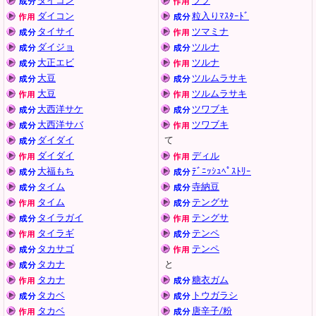
ダイコン
ツブ
ダイコン
粒入りﾏｽﾀｰﾄﾞ
タイサイ
ツマミナ
ダイジョ
ツルナ
大正エビ
ツルナ
大豆
ツルムラサキ
大豆
ツルムラサキ
大西洋サケ
ツワブキ
大西洋サバ
ツワブキ
ダイダイ
て
ダイダイ
ディル
大福もち
ﾃﾞﾆｯｼｭﾍﾟｽﾄﾘｰ
タイム
寺納豆
タイム
テングサ
タイラガイ
テングサ
タイラギ
テンペ
タカサゴ
テンペ
タカナ
と
タカナ
糖衣ガム
タカベ
トウガラシ
タカベ
唐辛子/粉