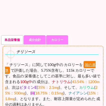
単品栄養価
成分合計
カロリー
チリソース
「 チリソース」に関して100g中の カロリーを
国の基
で評価した場合、5.75%含有し、115k カロリーで
準
す。食品の 栄養価としてこの基準に対し、最も多い値で
含まれる
100g中
の 成分は、
ナトリウム
(
43.54%：1200m
g
)、次は
ビタミンE
(
35%：2.1mg
)、そして、
カリウム
(
2
5%：500mg
)、
銅
(
18.75%：0.15mg
)、
ナイアシン
(
15%：
1.8mg
)、となります。また、耐容上限量が定められた 成
分の過剰はありません。