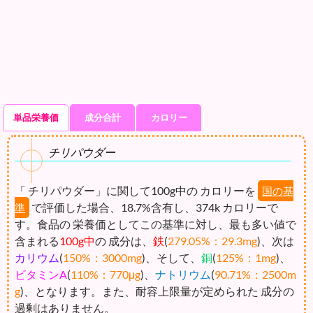
単品栄養価
成分合計
カロリー
チリパウダー
「 チリパウダー」に関して100g中の カロリーを
国の基
で評価した場合、18.7%含有し、374k カロリーで
準
す。食品の 栄養価としてこの基準に対し、最も多い値で
含まれる
100g中
の 成分は、
鉄
(
279.05%：29.3mg
)、次は
カリウム
(
150%：3000mg
)、そして、
銅
(
125%：1mg
)、
ビタミンA
(
110%：770μg
)、
ナトリウム
(
90.71%：2500m
g
)、となります。また、耐容上限量が定められた 成分の
過剰はありません。