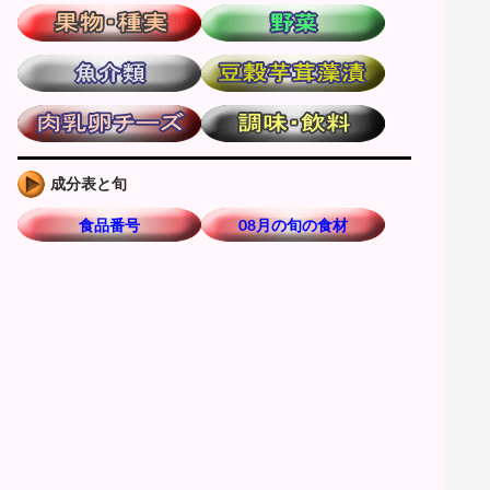
成分表と旬
食品番号
08月の旬の食材