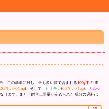
合、この基準に対し、最も多い値で含まれる
100g中
の 成
1.25%：0.01mg
)、そして、
ビオチン
(
0.2%：0.1μg
)、
カルシ
となります。また、耐容上限量が定められた 成分の過剰は
1%