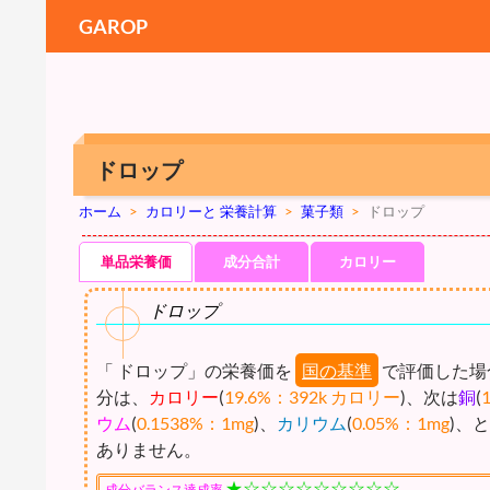
GAROP
ドロップ
ホーム
>
カロリーと 栄養計算
>
菓子類
>
ドロップ
単品栄養価
成分合計
カロリー
ドロップ
「 ドロップ」の栄養価を
国の基準
で評価した場
分は、
カロリー
(
19.6%：392k カロリー
)、次は
銅
(
ウム
(
0.1538%：1mg
)、
カリウム
(
0.05%：1mg
)、
ありません。
★☆☆☆☆☆☆☆☆☆
成分バランス達成率