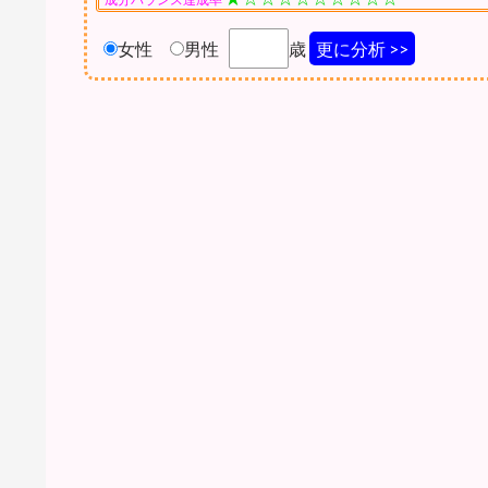
女性
男性
歳
更に分析 >>