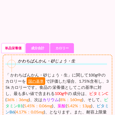
単品栄養価
成分合計
カロリー
かわちばんかん・砂じょう・生
「 かわちばんかん・砂じょう・生」に関して100g中の
カロリーを
で評価した場合、1.75%含有し、3
国の基準
5k カロリーです。食品の 栄養価としてこの基準に対
し、最も多い値で含まれる
100g中
の 成分は、
ビタミンC
(
36%：36mg
)、次は
カリウム
(
8%：160mg
)、そして、
ビ
タミンB1
(
5.45%：0.06mg
)、
葉酸
(
5.42%：13μg
)、
ビタミ
ンB6
(
4.17%：0.05mg
)、となります。また、耐容上限量