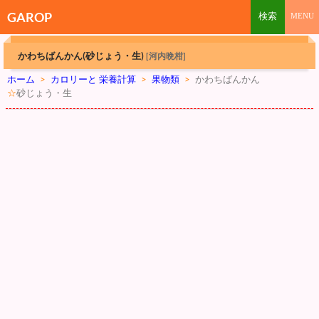
GAROP
かわちばんかん(砂じょう・生)
[河内晩柑]
ホーム
>
カロリーと 栄養計算
>
果物類
>
かわちばんかん
☆
砂じょう・生