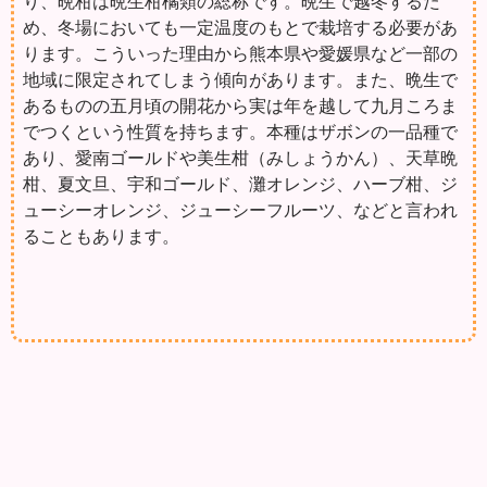
り、晩柑は晩生柑橘類の総称です。晩生で越冬するた
め、冬場においても一定温度のもとで栽培する必要があ
ります。こういった理由から熊本県や愛媛県など一部の
地域に限定されてしまう傾向があります。また、晩生で
あるものの五月頃の開花から実は年を越して九月ころま
でつくという性質を持ちます。本種はザボンの一品種で
あり、愛南ゴールドや美生柑（みしょうかん）、天草晩
柑、夏文旦、宇和ゴールド、灘オレンジ、ハーブ柑、ジ
ューシーオレンジ、ジューシーフルーツ、などと言われ
ることもあります。