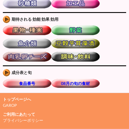
期待される 効能 効果 効用
成分表と旬
食品番号
08月の旬の食材
トップページへ
GAROP
ご利用にあたって
プライバシーポリシー