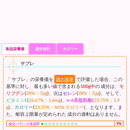
単品栄養価
成分合計
カロリー
サブレ
「 サブレ」の栄養価を
で評価した場合、この
国の基準
基準に対し、最も多い値で含まれる
100g中
の 成分は、
モ
リブデン
(
28%：7μg
)、次は
セレン
(
28%：7μg
)、そして、
ビタミンE
(
26.67%：1.6mg
)、
n-6系脂肪酸
(
23.75%：1.9
g
)、
カロリー
(
23.25%：465k カロリー
)、となります。ま
た、耐容上限量が定められた 成分の過剰はありません。
★☆☆☆☆☆☆☆☆☆
9%
成分バランス達成率