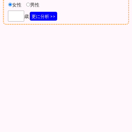
女性
男性
歳
更に分析 >>