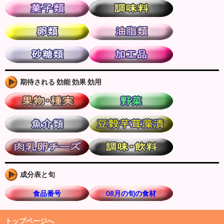
期待される 効能 効果 効用
成分表と旬
食品番号
08月の旬の食材
トップページへ