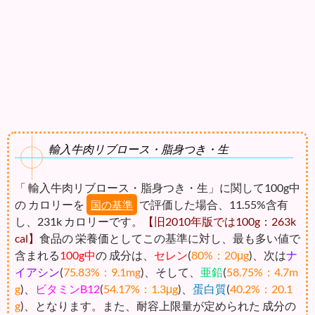
輸入牛肉リブロース・脂身つき・生
「 輸入牛肉リブロース・脂身つき・生」に関して100g中
の カロリーを
で評価した場合、11.55%含有
国の基準
し、231k カロリーです。
【旧2010年版では100g：263k
cal】
食品の 栄養価としてこの基準に対し、最も多い値で
含まれる
100g中
の 成分は、
セレン
(
80%：20μg
)、次は
ナ
イアシン
(
75.83%：9.1mg
)、そして、
亜鉛
(
58.75%：4.7m
g
)、
ビタミンB12
(
54.17%：1.3μg
)、
蛋白質
(
40.2%：20.1
g
)、となります。また、耐容上限量が定められた 成分の