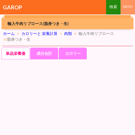
GAROP
輸入牛肉リブロース(脂身つき・生)
ホーム
>
カロリーと 栄養計算
>
肉類
>
輸入牛肉リブロース
☆
脂身つき・生
単品栄養価
成分合計
カロリー