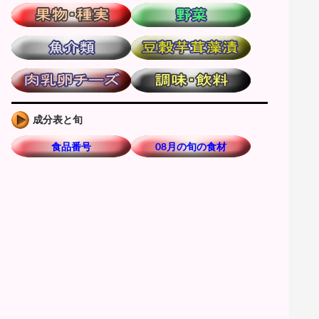
成分表と旬
食品番号
08月の旬の食材