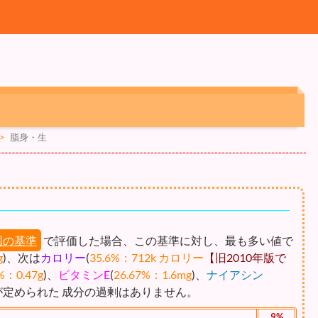
>
脂身・生
国の基準
で評価した場合、この基準に対し、最も多い値で
g
)、次は
カロリー
(
35.6%：712k カロリー
【旧2010年版で
%：0.47g
)、
ビタミンE
(
26.67%：1.6mg
)、
ナイアシン
が定められた 成分の過剰はありません。
9%