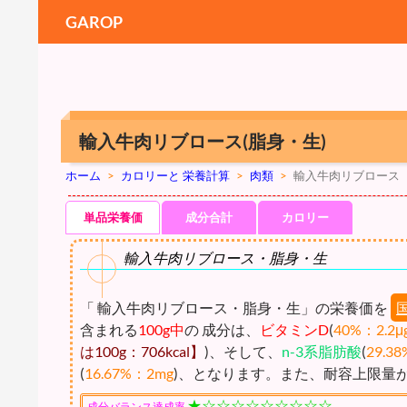
GAROP
輸入牛肉リブロース(脂身・生)
ホーム
>
カロリーと 栄養計算
>
肉類
>
輸入牛肉リブロース
単品栄養価
成分合計
カロリー
輸入牛肉リブロース・脂身・生
「 輸入牛肉リブロース・脂身・生」の栄養価を
含まれる
100g中
の 成分は、
ビタミンD
(
40%：2.2μ
は100g：706kcal】
)、そして、
n-3系脂肪酸
(
29.38
(
16.67%：2mg
)、となります。また、耐容上限量
★☆☆☆☆☆☆☆☆☆
成分バランス達成率