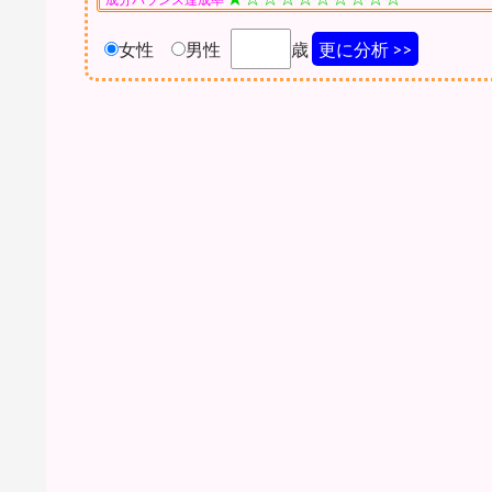
女性
男性
歳
更に分析 >>