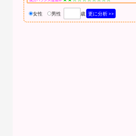
女性
男性
歳
更に分析 >>