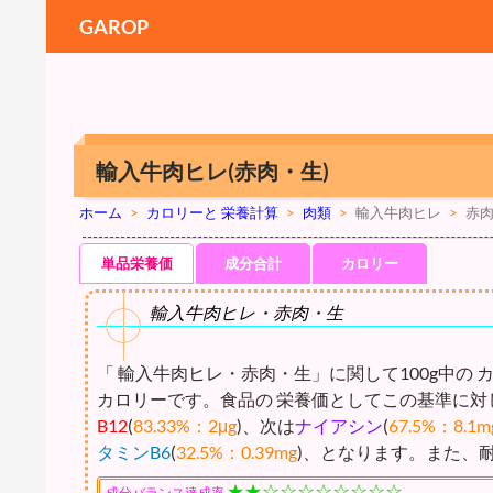
GAROP
輸入牛肉ヒレ(赤肉・生)
ホーム
>
カロリーと 栄養計算
>
肉類
>
輸入牛肉ヒレ
>
赤
単品栄養価
成分合計
カロリー
輸入牛肉ヒレ・赤肉・生
「 輸入牛肉ヒレ・赤肉・生」に関して100g中の 
カロリーです。食品の 栄養価としてこの基準に対
B12
(
83.33%：2μg
)、次は
ナイアシン
(
67.5%：8.1m
タミンB6
(
32.5%：0.39mg
)、となります。また、
★★☆☆☆☆☆☆☆☆
成分バランス達成率