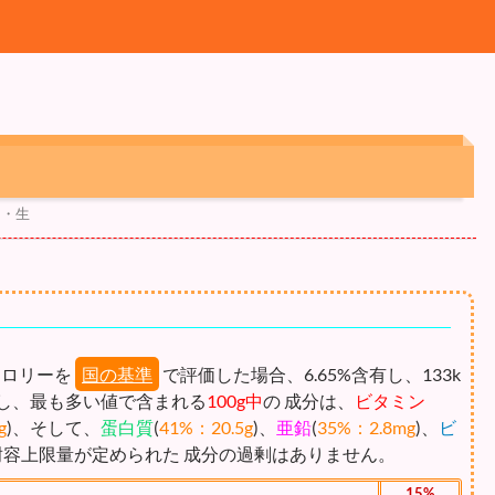
肉・生
カロリーを
国の基準
で評価した場合、6.65%含有し、133k
し、最も多い値で含まれる
100g中
の 成分は、
ビタミン
g
)、そして、
蛋白質
(
41%：20.5g
)、
亜鉛
(
35%：2.8mg
)、
ビ
耐容上限量が定められた 成分の過剰はありません。
15%