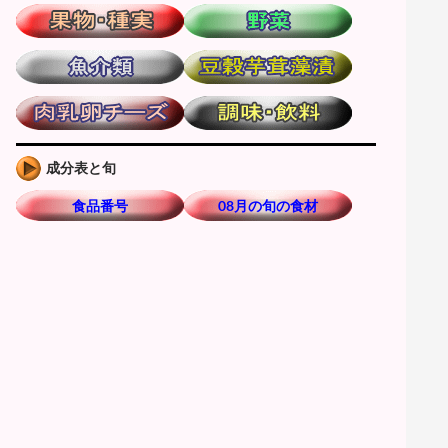
成分表と旬
食品番号
08月の旬の食材