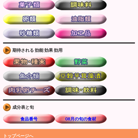
期待される 効能 効果 効用
成分表と旬
食品番号
08月の旬の食材
トップページへ