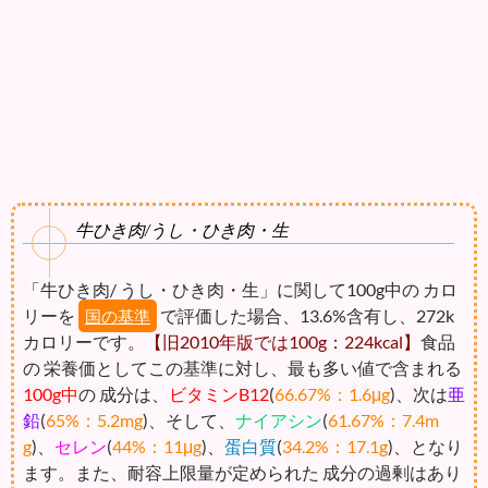
牛ひき肉/うし・ひき肉・生
「牛ひき肉/ うし・ひき肉・生」に関して100g中の カロ
リーを
で評価した場合、13.6%含有し、272k
国の基準
カロリーです。
【旧2010年版では100g：224kcal】
食品
の 栄養価としてこの基準に対し、最も多い値で含まれる
100g中
の 成分は、
ビタミンB12
(
66.67%：1.6μg
)、次は
亜
鉛
(
65%：5.2mg
)、そして、
ナイアシン
(
61.67%：7.4m
g
)、
セレン
(
44%：11μg
)、
蛋白質
(
34.2%：17.1g
)、となり
ます。また、耐容上限量が定められた 成分の過剰はあり