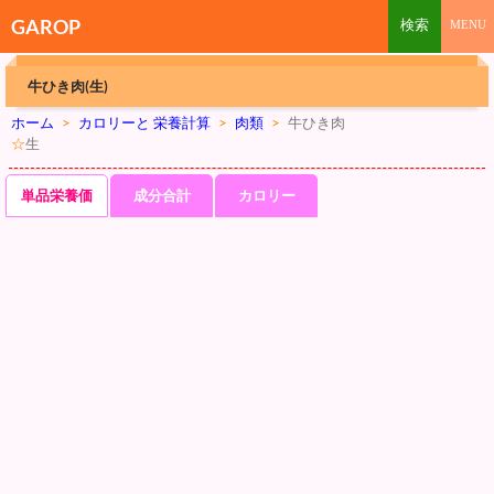
GAROP
牛ひき肉(生)
ホーム
>
カロリーと 栄養計算
>
肉類
>
牛ひき肉
☆
生
単品栄養価
成分合計
カロリー