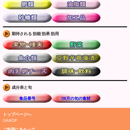
期待される 効能 効果 効用
成分表と旬
食品番号
08月の旬の食材
トップページへ
GAROP
ご利用にあたって