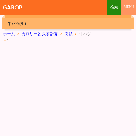
GAROP
牛ハツ(生)
ホーム
>
カロリーと 栄養計算
>
肉類
>
牛ハツ
☆
生