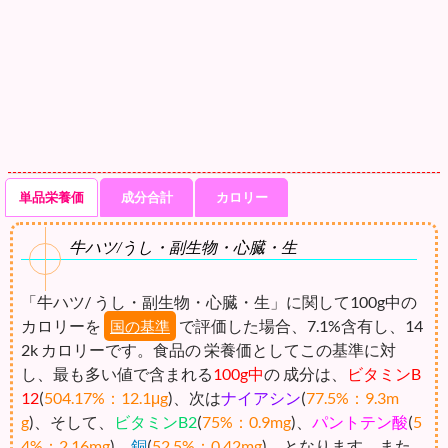
単品栄養価
成分合計
カロリー
牛ハツ/うし・副生物・心臓・生
「牛ハツ/ うし・副生物・心臓・生」に関して100g中の
カロリーを
で評価した場合、7.1%含有し、14
国の基準
2k カロリーです。食品の 栄養価としてこの基準に対
し、最も多い値で含まれる
100g中
の 成分は、
ビタミンB
12
(
504.17%：12.1μg
)、次は
ナイアシン
(
77.5%：9.3m
g
)、そして、
ビタミンB2
(
75%：0.9mg
)、
パントテン酸
(
5
4%：2.16mg
)、
銅
(
52.5%：0.42mg
)、となります。また、