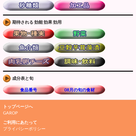
期待される 効能 効果 効用
成分表と旬
食品番号
08月の旬の食材
トップページへ
GAROP
ご利用にあたって
プライバシーポリシー