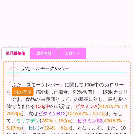
単品栄養価
成分合計
カロリー
ぶた・スモークレバー
「 ぶた・スモークレバー」に関して100g中の カロリー
を
で評価した場合、9.9%含有し、198k カロリ
国の基準
ーです。食品の 栄養価としてこの基準に対し、最も多い
値で含まれる
100g中
の 成分は、
ビタミンA
(
2428.57%：1
7000μg
)、次は
ビタミンB12
(
1016.67%：24.4μg
)、そし
て、
モリブデン
(
760%：190μg
)、
ビタミンB2
(
430.83%：
5.17mg
)、
セレン
(
324%：81μg
)、となります。また、10