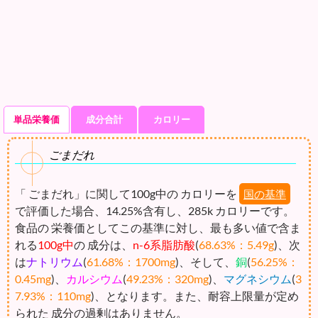
単品栄養価
成分合計
カロリー
ごまだれ
「 ごまだれ」に関して100g中の カロリーを
国の基準
で評価した場合、14.25%含有し、285k カロリーです。
食品の 栄養価としてこの基準に対し、最も多い値で含ま
れる
100g中
の 成分は、
n-6系脂肪酸
(
68.63%：5.49g
)、次
は
ナトリウム
(
61.68%：1700mg
)、そして、
銅
(
56.25%：
0.45mg
)、
カルシウム
(
49.23%：320mg
)、
マグネシウム
(
3
7.93%：110mg
)、となります。また、耐容上限量が定め
られた 成分の過剰はありません。