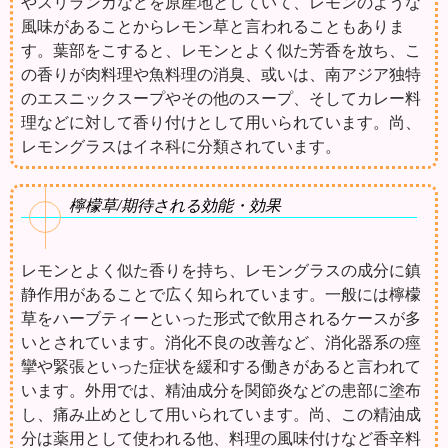
やスリランカなどを原産地としていて、レモンのような
風味があることからレモン草と言われることもありま
す。葉部をこすると、レモンとよく似た芳香を放ち、こ
の香りが肉料理や魚料理の消臭、或いは、南アジア独特
のエスニックスープやその他のスープ、そしてカレー料
理などに対して香り付けとして用いられています。尚、
レモングラスはイネ科に分類されています。
檸檬草/期待される効能・効果
レモンとよく似た香りを持ち、レモングラスの成分に鎮
静作用があることで広く知られています。一般には檸檬
草をハーブティーといった形式で飲用されるケースが多
いとされています。消化不良の改善など、消化器系の痙
攣や緊張といった症状を緩和する働きがあると言われて
います。外用では、精油成分を関節炎などの患部に塗布
し、痛み止めとして用いられています。尚、この精油成
分は薬用として使われる他、料理の風味付けなど香辛料