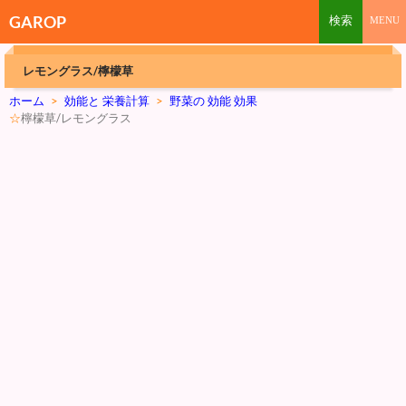
GAROP
レモングラス/檸檬草
ホーム
>
効能と 栄養計算
>
野菜の 効能 効果
☆
檸檬草/レモングラス