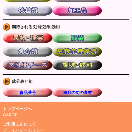
期待される 効能 効果 効用
成分表と旬
食品番号
08月の旬の食材
トップページへ
GAROP
ご利用にあたって
プライバシーポリシー