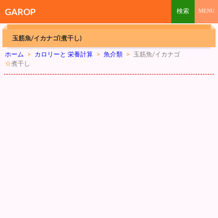
GAROP
玉筋魚/イカナゴ(煮干し)
ホーム
>
カロリーと 栄養計算
>
魚介類
>
玉筋魚/イカナゴ
☆
煮干し