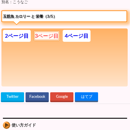
別名：こうなご
玉筋魚 カロリー と 栄養（3/5）
2ページ目
3ページ目
4ページ目
Twitter
Facebook
Google
はてブ
使い方ガイド