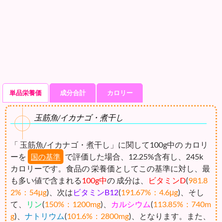
単品栄養価
成分合計
カロリー
玉筋魚/イカナゴ・煮干し
「 玉筋魚/イカナゴ・煮干し」に関して100g中の カロリ
ーを
で評価した場合、12.25%含有し、245k
国の基準
カロリーです。食品の 栄養価としてこの基準に対し、最
も多い値で含まれる
100g中
の 成分は、
ビタミンD
(
981.8
2%：54μg
)、次は
ビタミンB12
(
191.67%：4.6μg
)、そし
て、
リン
(
150%：1200mg
)、
カルシウム
(
113.85%：740m
g
)、
ナトリウム
(
101.6%：2800mg
)、となります。また、