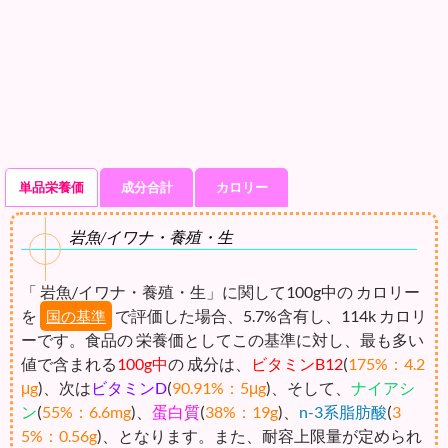
単品栄養価
成分合計
カロリー
岩魚/イワナ・養殖・生
「 岩魚/イワナ・養殖・生」に関して100g中の カロリー
を
で評価した場合、5.7%含有し、114k カロリ
国の基準
ーです。食品の 栄養価としてこの基準に対し、最も多い
値で含まれる
100g中
の 成分は、
ビタミンB12
(
175%：4.2
μg
)、次は
ビタミンD
(
90.91%：5μg
)、そして、
ナイアシ
ン
(
55%：6.6mg
)、
蛋白質
(
38%：19g
)、
n-3系脂肪酸
(
3
5%：0.56g
)、となります。また、耐容上限量が定められ