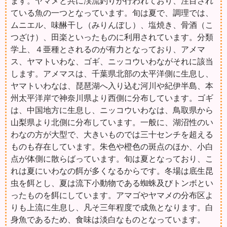
ます。ヤマメと共に渓流釣りが行われており、注目され
ている魚の一つとなっています。旬は夏で、調理では、
ムニエル、味醂干し（みりんぼし）、塩焼き、骨酒（こ
つざけ）、田楽といったものに利用されています。分類
学上、４亜種とされるのが有力となっており、アメマ
ス、ヤマトいわな、ゴギ、ニッコウいわながそれに該当
します。アメマスは、千葉県北部の太平洋側に生息し、
ヤマトいわなは、琵琶湖へ入り込む河川や紀伊半島、本
州太平洋岸で神奈川県より西側に分布しています。ゴギ
は、中国地方に生息し、ニッコウいわなは、鳥取県から
山梨県より北側に分布しています。一般に、湖沼性のい
わなの方が大型で、大きいものでは三十センチを超える
ものも存在しています。朱色や橙色の斑点のほか、小白
点が体側に散らばっています。旬は夏となっており、こ
れは夏にいわなの餌が多くなるからです。冬場は底生昆
虫を餌とし、夏は流下小動物である蜘蛛及びトンボとい
ったものを餌にしています。アマゴやヤマメの分布区よ
りも上流に生息し、凡そ三年程度で成魚となります。白
身魚であるため、食味は淡白なものとなっています。