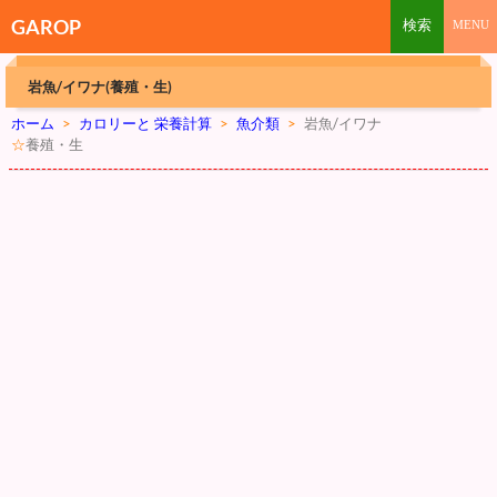
GAROP
岩魚/イワナ(養殖・生)
ホーム
>
カロリーと 栄養計算
>
魚介類
>
岩魚/イワナ
☆
養殖・生