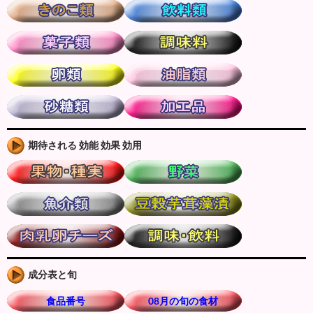
期待される 効能 効果 効用
成分表と旬
食品番号
08月の旬の食材