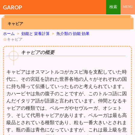
GAROP
キャビア
ホーム
>
効能と 栄養計算
>
魚介類の 効能 効果
☆
キャビア
キャビアの概要
キャビアはオスマントルコがカスピ海を支配していた時
代に、その宮廷を訪れた世界各地の人々がそれぞれの国
に持ち帰って伝播していったものと考えられています。
カハービヤは魚の腹子のことですが、このトルコ語に因
んだイタリア語が語源と言われています。仲間となるキ
ャビアの種類では、ベルーガやセヴルーガ、オシェト
ラ、そして代用キャビアがあります。ベルーガは最も高
級品とされている種類であり、粒も一番大きいとされま
す。瓶の蓋は青色になっていますが、これは最上級を意