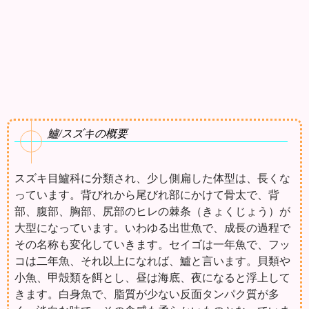
鱸/スズキの概要
スズキ目鱸科に分類され、少し側扁した体型は、長くな
っています。背びれから尾びれ部にかけて骨太で、背
部、腹部、胸部、尻部のヒレの棘条（きょくじょう）が
大型になっています。いわゆる出世魚で、成長の過程で
その名称も変化していきます。セイゴは一年魚で、フッ
コは二年魚、それ以上になれば、鱸と言います。貝類や
小魚、甲殻類を餌とし、昼は海底、夜になると浮上して
きます。白身魚で、脂質が少ない反面タンパク質が多