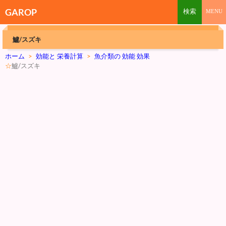
GAROP
鱸/スズキ
ホーム
>
効能と 栄養計算
>
魚介類の 効能 効果
☆
鱸/スズキ