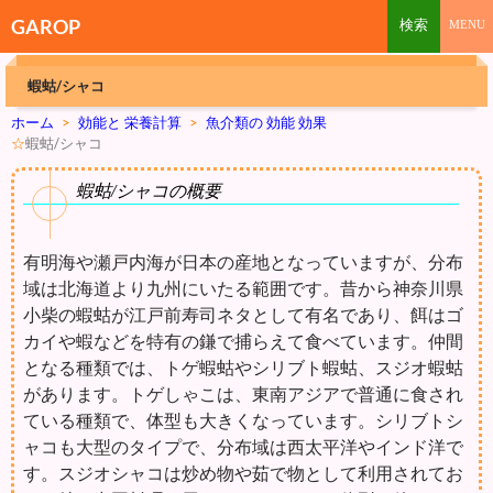
GAROP
蝦蛄/シャコ
ホーム
>
効能と 栄養計算
>
魚介類の 効能 効果
☆
蝦蛄/シャコ
蝦蛄/シャコの概要
有明海や瀬戸内海が日本の産地となっていますが、分布
域は北海道より九州にいたる範囲です。昔から神奈川県
小柴の蝦蛄が江戸前寿司ネタとして有名であり、餌はゴ
カイや蝦などを特有の鎌で捕らえて食べています。仲間
となる種類では、トゲ蝦蛄やシリブト蝦蛄、スジオ蝦蛄
があります。トゲしゃこは、東南アジアで普通に食され
ている種類で、体型も大きくなっています。シリブトシ
ャコも大型のタイプで、分布域は西太平洋やインド洋で
す。スジオシャコは炒め物や茹で物として利用されてお