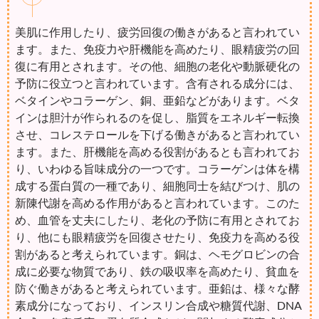
美肌に作用したり、疲労回復の働きがあると言われてい
ます。また、免疫力や肝機能を高めたり、眼精疲労の回
復に有用とされます。その他、細胞の老化や動脈硬化の
予防に役立つと言われています。含有される成分には、
ベタインやコラーゲン、銅、亜鉛などがあります。ベタ
インは胆汁が作られるのを促し、脂質をエネルギー転換
させ、コレステロールを下げる働きがあると言われてい
ます。また、肝機能を高める役割があるとも言われてお
り、いわゆる旨味成分の一つです。コラーゲンは体を構
成する蛋白質の一種であり、細胞同士を結びつけ、肌の
新陳代謝を高める作用があると言われています。このた
め、血管を丈夫にしたり、老化の予防に有用とされてお
り、他にも眼精疲労を回復させたり、免疫力を高める役
割があると考えられています。銅は、ヘモグロビンの合
成に必要な物質であり、鉄の吸収率を高めたり、貧血を
防ぐ働きがあると考えられています。亜鉛は、様々な酵
素成分になっており、インスリン合成や糖質代謝、DNA