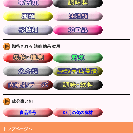
期待される 効能 効果 効用
成分表と旬
食品番号
08月の旬の食材
トップページへ