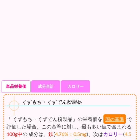
単品栄養価
成分合計
カロリー
くずもち・くずでん粉製品
「 くずもち・くずでん粉製品」の栄養価を
で
国の基準
評価した場合、この基準に対し、最も多い値で含まれる
100g中
の 成分は、
鉄
(
4.76%：0.5mg
)、次は
カロリー
(
4.5