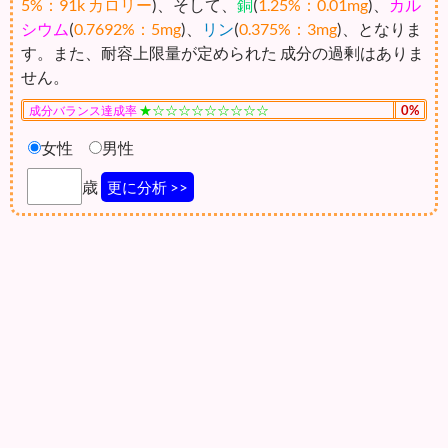
5%：91k カロリー
)、そして、
銅
(
1.25%：0.01mg
)、
カル
シウム
(
0.7692%：5mg
)、
リン
(
0.375%：3mg
)、となりま
す。また、耐容上限量が定められた 成分の過剰はありま
せん。
★☆☆☆☆☆☆☆☆☆
0%
成分バランス達成率
女性
男性
歳
更に分析 >>