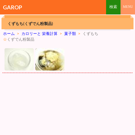
GAROP
くずもち(くずでん粉製品)
ホーム
>
カロリーと 栄養計算
>
菓子類
>
くずもち
☆
くずでん粉製品