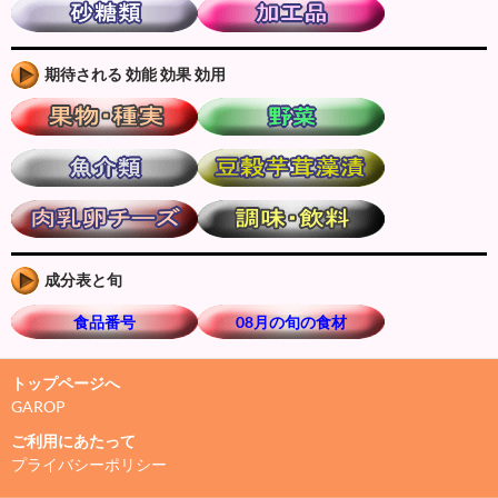
期待される 効能 効果 効用
成分表と旬
食品番号
08月の旬の食材
トップページへ
GAROP
ご利用にあたって
プライバシーポリシー