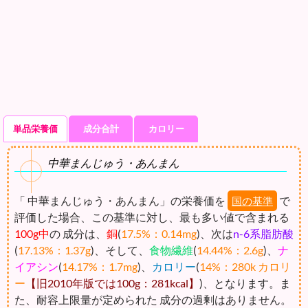
単品栄養価
成分合計
カロリー
中華まんじゅう・あんまん
「 中華まんじゅう・あんまん」の栄養価を
で
国の基準
評価した場合、この基準に対し、最も多い値で含まれる
100g中
の 成分は、
銅
(
17.5%：0.14mg
)、次は
n-6系脂肪酸
(
17.13%：1.37g
)、そして、
食物繊維
(
14.44%：2.6g
)、
ナ
イアシン
(
14.17%：1.7mg
)、
カロリー
(
14%：280k カロリ
ー
【旧2010年版では100g：281kcal】
)、となります。ま
た、耐容上限量が定められた 成分の過剰はありません。