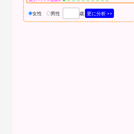
女性
男性
歳
更に分析 >>