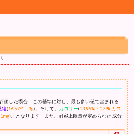
入り
評価した場合、この基準に対し、最も多い値で含まれる
繊維
(
16.67%：3g
)、そして、
カロリー
(
13.95%：279k カロ
.1mg
)、となります。また、耐容上限量が定められた 成分
4%