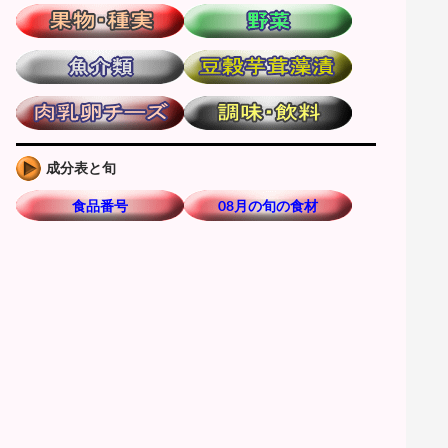
成分表と旬
食品番号
08月の旬の食材