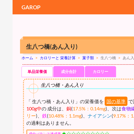
GAROP
生八つ橋(あん入り)
ホーム
>
カロリーと 栄養計算
>
菓子類
>
生八つ橋
>
あん
単品栄養価
成分合計
カロリー
生八つ橋・あん入り
「 生八つ橋・あん入り」の栄養価を
国の基準
で
100g中
の 成分は、
銅
(
17.5%：0.14mg
)、次は
食物
リー
)、
鉄
(
10.48%：1.1mg
)、
ナイアシン
(
9.17%：1
の過剰はありません。
★☆☆☆☆☆☆☆☆☆
成分バランス達成率