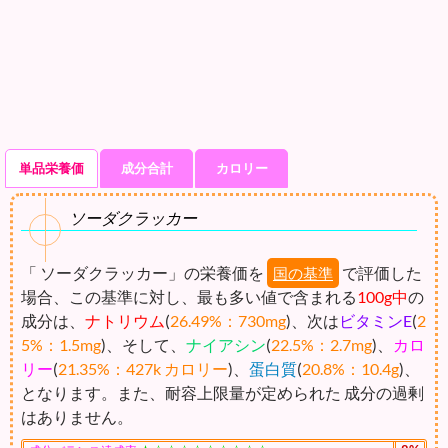
単品栄養価
成分合計
カロリー
ソーダクラッカー
「 ソーダクラッカー」の栄養価を
で評価した
国の基準
場合、この基準に対し、最も多い値で含まれる
100g中
の
成分は、
ナトリウム
(
26.49%：730mg
)、次は
ビタミンE
(
2
5%：1.5mg
)、そして、
ナイアシン
(
22.5%：2.7mg
)、
カロ
リー
(
21.35%：427k カロリー
)、
蛋白質
(
20.8%：10.4g
)、
となります。また、耐容上限量が定められた 成分の過剰
はありません。