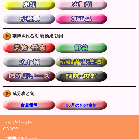
期待される 効能 効果 効用
成分表と旬
食品番号
08月の旬の食材
トップページへ
GAROP
ご利用にあたって