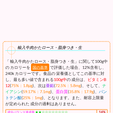
輸入牛肉かたロース・脂身つき・生
「 輸入牛肉かたロース・脂身つき・生」に関して100g中
の カロリーを
で評価した場合、12%含有し、
国の基準
240k カロリーです。食品の 栄養価としてこの基準に対
し、最も多い値で含まれる
100g中
の 成分は、
ビタミンB
12
(
75%：1.8μg
)、次は
亜鉛
(
72.5%：5.8mg
)、そして、
ナ
イアシン
(
59.17%：7.1mg
)、
蛋白質
(
35.8%：17.9g
)、
パン
トテン酸
(
25%：1mg
)、となります。また、耐容上限量
が定められた 成分の過剰はありません。
★★☆☆☆☆☆☆☆☆
14%
成分バランス達成率