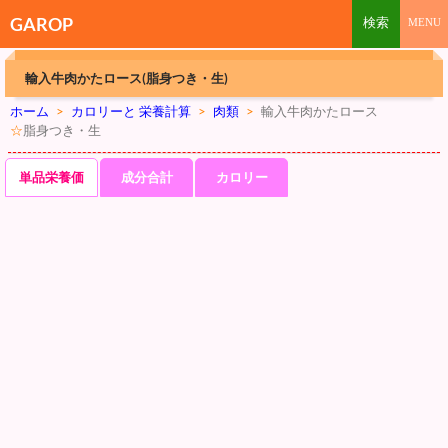
GAROP
輸入牛肉かたロース(脂身つき・生)
ホーム
>
カロリーと 栄養計算
>
肉類
>
輸入牛肉かたロース
☆
脂身つき・生
単品栄養価
成分合計
カロリー