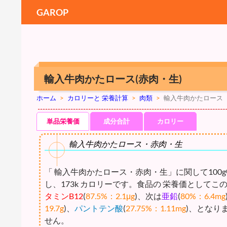
GAROP
輸入牛肉かたロース(赤肉・生)
ホーム
>
カロリーと 栄養計算
>
肉類
>
輸入牛肉かたロース
単品栄養価
成分合計
カロリー
輸入牛肉かたロース・赤肉・生
「 輸入牛肉かたロース・赤肉・生」に関して100g
し、173k カロリーです。食品の 栄養価として
タミンB12
(
87.5%：2.1μg
)、次は
亜鉛
(
80%：6.4mg
19.7g
)、
パントテン酸
(
27.75%：1.11mg
)、となり
せん。