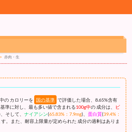
>
赤肉・生
中の カロリーを
国の基準
で評価した場合、8.65%含有
この基準に対し、最も多い値で含まれる
100g中
の 成分は、
ビ
)、そして、
ナイアシン
(
65.83%：7.9mg
)、
蛋白質
(
39.4%：
ます。また、耐容上限量が定められた 成分の過剰はありま