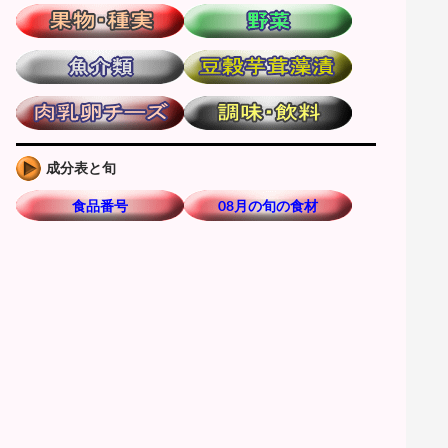
成分表と旬
食品番号
08月の旬の食材