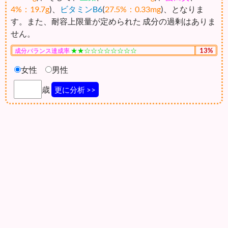
4%：19.7g
)、
ビタミンB6
(
27.5%：0.33mg
)、となりま
す。また、耐容上限量が定められた 成分の過剰はありま
せん。
★★☆☆☆☆☆☆☆☆
13%
成分バランス達成率
女性
男性
歳
更に分析 >>