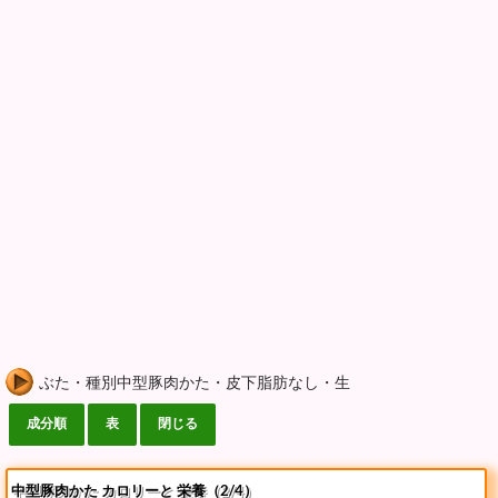
ぶた・種別中型豚肉かた・皮下脂肪なし・生
中型豚肉かた カロリーと 栄養（2/4）