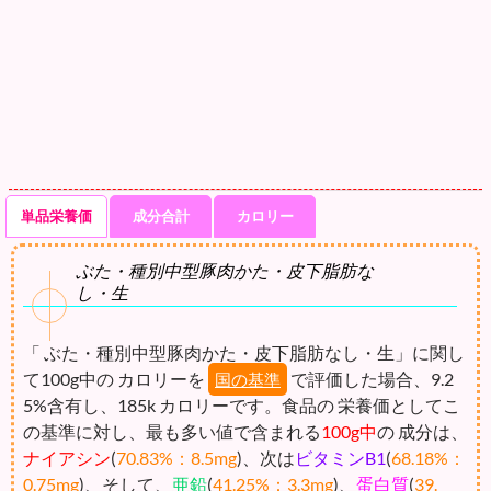
単品栄養価
成分合計
カロリー
ぶた・種別中型豚肉かた・皮下脂肪な
し・生
「 ぶた・種別中型豚肉かた・皮下脂肪なし・生」に関し
て100g中の カロリーを
で評価した場合、9.2
国の基準
5%含有し、185k カロリーです。食品の 栄養価としてこ
の基準に対し、最も多い値で含まれる
100g中
の 成分は、
ナイアシン
(
70.83%：8.5mg
)、次は
ビタミンB1
(
68.18%：
0.75mg
)、そして、
亜鉛
(
41.25%：3.3mg
)、
蛋白質
(
39.