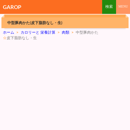
GAROP
中型豚肉かた(皮下脂肪なし・生)
ホーム
>
カロリーと 栄養計算
>
肉類
>
中型豚肉かた
☆
皮下脂肪なし・生