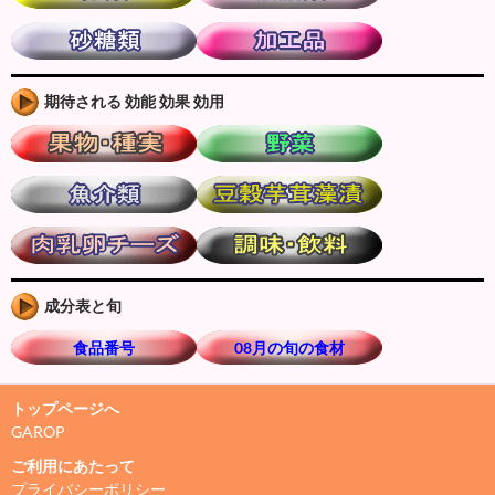
期待される 効能 効果 効用
成分表と旬
食品番号
08月の旬の食材
トップページへ
GAROP
ご利用にあたって
プライバシーポリシー