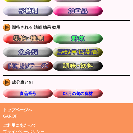
期待される 効能 効果 効用
成分表と旬
食品番号
08月の旬の食材
トップページへ
GAROP
ご利用にあたって
プライバシーポリシー