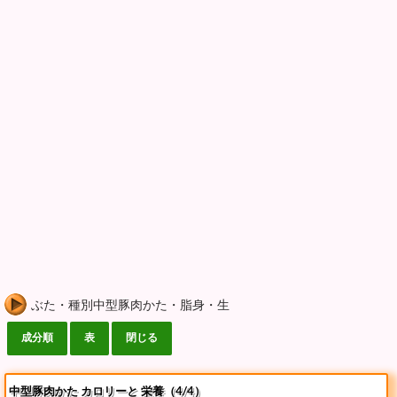
ぶた・種別中型豚肉かた・脂身・生
中型豚肉かた カロリーと 栄養（4/4）