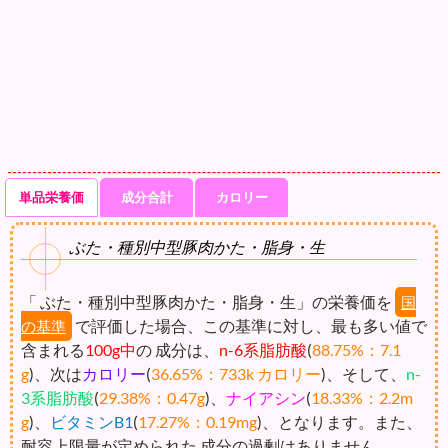
単品栄養価
成分合計
カロリー
ぶた・種別中型豚肉かた・脂身・生
「 ぶた・種別中型豚肉かた・脂身・生」の栄養価を
国
で評価した場合、この基準に対し、最も多い値で
の基準
含まれる
100g中
の 成分は、
n-6系脂肪酸
(
88.75%：7.1
g
)、次は
カロリー
(
36.65%：733k カロリー
)、そして、
n-
3系脂肪酸
(
29.38%：0.47g
)、
ナイアシン
(
18.33%：2.2m
g
)、
ビタミンB1
(
17.27%：0.19mg
)、となります。また、
耐容上限量が定められた 成分の過剰はありません。