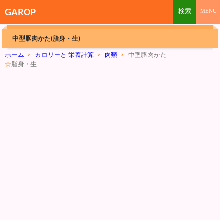
GAROP
中型豚肉かた(脂身・生)
ホーム
>
カロリーと 栄養計算
>
肉類
>
中型豚肉かた
☆
脂身・生