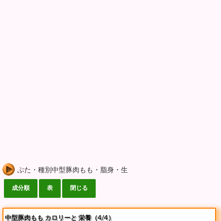
ぶた・種別中型豚肉もも・脂身・生
中型豚肉もも カロリーと 栄養（4/4）