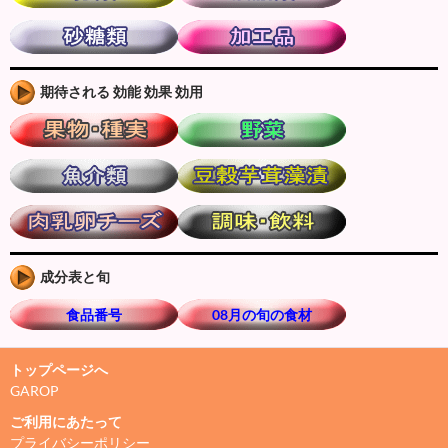
期待される 効能 効果 効用
成分表と旬
食品番号
08月の旬の食材
トップページへ
GAROP
ご利用にあたって
プライバシーポリシー