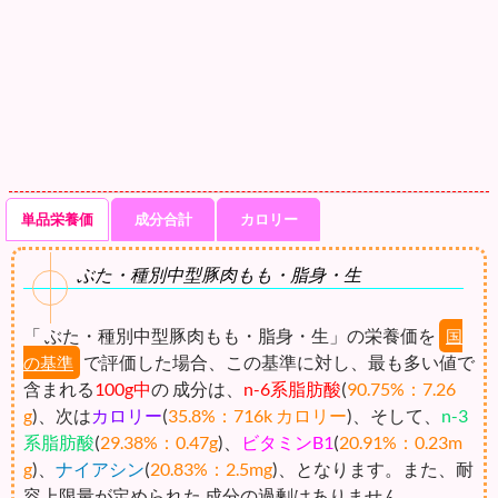
単品栄養価
成分合計
カロリー
ぶた・種別中型豚肉もも・脂身・生
「 ぶた・種別中型豚肉もも・脂身・生」の栄養価を
国
で評価した場合、この基準に対し、最も多い値で
の基準
含まれる
100g中
の 成分は、
n-6系脂肪酸
(
90.75%：7.26
g
)、次は
カロリー
(
35.8%：716k カロリー
)、そして、
n-3
系脂肪酸
(
29.38%：0.47g
)、
ビタミンB1
(
20.91%：0.23m
g
)、
ナイアシン
(
20.83%：2.5mg
)、となります。また、耐
容上限量が定められた 成分の過剰はありません。