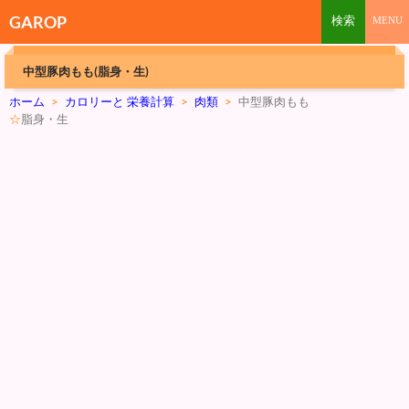
GAROP
中型豚肉もも(脂身・生)
ホーム
>
カロリーと 栄養計算
>
肉類
>
中型豚肉もも
☆
脂身・生