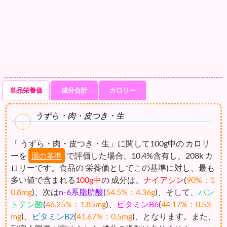
単品栄養価
成分合計
カロリー
うずら・肉・皮つき・生
「 うずら・肉・皮つき・生」に関して100g中の カロリ
ーを
で評価した場合、10.4%含有し、208k カ
国の基準
ロリーです。食品の 栄養価としてこの基準に対し、最も
多い値で含まれる
100g中
の 成分は、
ナイアシン
(
90%：1
0.8mg
)、次は
n-6系脂肪酸
(
54.5%：4.36g
)、そして、
パン
トテン酸
(
46.25%：1.85mg
)、
ビタミンB6
(
44.17%：0.53
mg
)、
ビタミンB2
(
41.67%：0.5mg
)、となります。また、