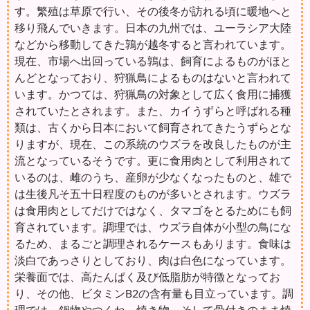
す。繁殖は草原で行い、その後冬が訪れる頃に暖地へと
移り飛んでいきます。日本の九州では、ユーラシア大陸
などから移動してきた鶉が越冬すると言われています。
現在、市場へ出回っている鶉は、飼育によるものがほと
んどとなっており、狩猟鳥によるものはないと言われて
います。かつては、狩猟鳥の対象として広く食用に捕獲
されていたとされます。また、カイうずらと呼ばれる種
類は、古くから日本において飼育されてきたうずらとな
りますが、現在、この系統のウズラを改良したものが主
流となっているそうです。更に食用肉として利用されて
いるのは、雌のうち、産卵が少なくなったものと、雄で
は生後凡そ五十日程度のものが多いとされます。ウズラ
は食用肉としてだけではなく、タマゴをとるためにも飼
育されています。調理では、ウズラ自体が小型の鳥にな
るため、まるごと調理されるケースもあります。食味は
淡白であっさりとしており、肉は白色になっています。
栄養面では、高たんぱく及び低脂肪が特徴となってお
り、その他、ビタミンB2の含有量も目立っています。調
理では、鍋物やつくね、焼き物、そして骨付きのまま焼