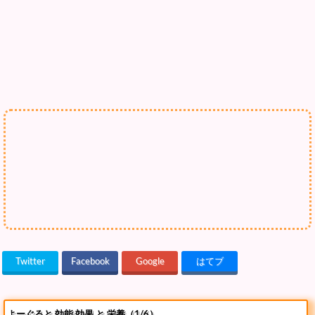
Twitter
Facebook
Google
はてブ
よーぐると 効能 効果 と 栄養（1/6）