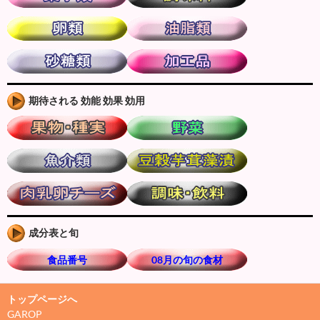
期待される 効能 効果 効用
成分表と旬
食品番号
08月の旬の食材
トップページへ
GAROP