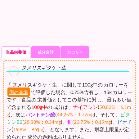
単品栄養価
成分合計
カロリー
ヌメリスギタケ・生
「 ヌメリスギタケ・生」に関して100g中の カロリーを
で評価した場合、0.75%含有し、15k カロリー
国の基準
です。食品の 栄養価としてこの基準に対し、最も多い値
で含まれる
100g中
の 成分は、
ナイアシン
(
50.83%：6.1m
g
)、次は
パントテン酸
(
44.25%：1.77mg
)、そして、
ビタ
ミンB2
(
28.33%：0.34mg
)、
銅
(
23.75%：0.19mg
)、
ビオチ
ン
(
19.8%：9.9μg
)、となります。また、耐容上限量が定
められた 成分の過剰はありません。