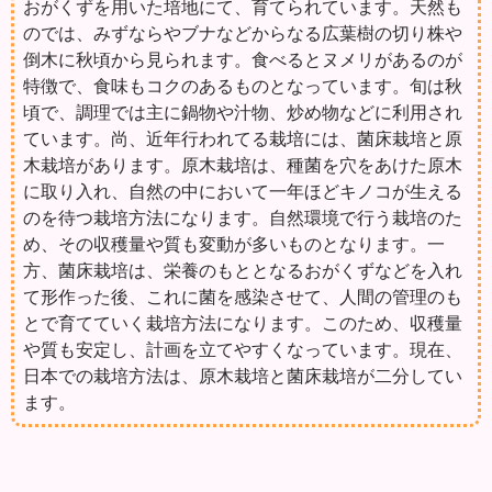
おがくずを用いた培地にて、育てられています。天然も
のでは、みずならやブナなどからなる広葉樹の切り株や
倒木に秋頃から見られます。食べるとヌメリがあるのが
特徴で、食味もコクのあるものとなっています。旬は秋
頃で、調理では主に鍋物や汁物、炒め物などに利用され
ています。尚、近年行われてる栽培には、菌床栽培と原
木栽培があります。原木栽培は、種菌を穴をあけた原木
に取り入れ、自然の中において一年ほどキノコが生える
のを待つ栽培方法になります。自然環境で行う栽培のた
め、その収穫量や質も変動が多いものとなります。一
方、菌床栽培は、栄養のもととなるおがくずなどを入れ
て形作った後、これに菌を感染させて、人間の管理のも
とで育てていく栽培方法になります。このため、収穫量
や質も安定し、計画を立てやすくなっています。現在、
日本での栽培方法は、原木栽培と菌床栽培が二分してい
ます。