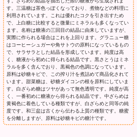
す。ざらめの結晶を抽出した際の糖液から生成されま
す。三温糖は茶色っぽくなっており、煮物などの料理に
利用されています。これは優れたコクを引き出すため
で、上白糖に比較すると微量にミネラルも多くなってい
ます。名称は糖液の三回目の結晶に由来していますが、
実際に作られる場合はこれを上回ります。グラニュー糖
はコーヒーシュガーや角サトウの原料になっているもの
で、サラサラとした結晶を形成しています。純度は高
く、糖液から初めに得られる結晶です。黒さとうはミネ
ラルを多く含んでおり、黒褐色の色調になっています。
原料は砂糖キビで、この搾り汁を煮詰めて商品化されて
います。甜菜糖は、砂糖ダイコンの根を原料にしていま
す。白ざらめ糖はツヤがあって無色透明です。純度が高
く、一番初めに糖液から得られる結晶です。中ざらめは
黄褐色に着色している種類ですが、白ざらめと同等の純
度です。和三盆は古くから伝わる上質の種類です。糖蜜
を分離しますが、原料は砂糖キビの糖汁です。