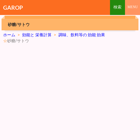
GAROP
砂糖/サトウ
ホーム
>
効能と 栄養計算
>
調味、飲料等の 効能 効果
☆
砂糖/サトウ