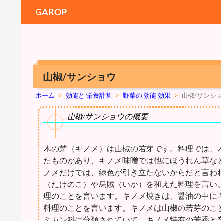
GAROP
山椒/サンショウ
ホーム
>
効能と 栄養計算
>
野菜の 効能 効果
>
山椒/サンシ
山椒/サンショウの概要
木の芽（キノメ）は山椒の若芽です。料理では、
たものがあり、キノメ味噌では他にほうれん草な
ノメだけでは、緑色が引き立たないからだと言わ
（たけのこ）や烏賊（いか）を和えた料理を言い
理のことを言います。キノメ焼きは、醤油の中に
料理のことを言います。キノメは山椒の若芽のこ
ミカン科に分類されていて、キノメ特有の芳香と