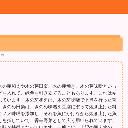
ョウ
木の芽和えや木の芽田楽、木の芽焼き、木の芽味噌といっ
どを入れて、緑色を引き立てることもあります。これはキ
れています。木の芽和えは、木の芽味噌で下煮を行った筍
、きのめ田楽は、きのめ味噌を豆腐に塗って焼き上げた料
キノメ味噌を添加し、それを魚にかけながら焼き上げた魚
とを指していて、香辛野菜として広く用いられています。
辛味が特徴となっています。一般には、上記の和え物の