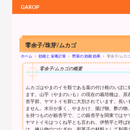
GAROP
零余子/珠芽/ムカゴ
ホーム
>
効能と 栄養計算
>
野菜の 効能 効果
>
零余子/ムカ
零余子/ムカゴの概要
ムカゴはやまのイモ類である葉の付け根のいぼに
ます。山芋（やまのいも）の現在の栽培種は、原
杏芋群、ヤマトイモ群に大別されています。長い
ません。水分が多く、やまかけ、揚げ物、酢の物
を持つものが銀杏芋で、この銀杏芋を関東ではヤ
ヤマトイモはつくね芋とも言われ、伊勢芋と呼ば
は、練り物のつなぎや、和菓子の材料として利用