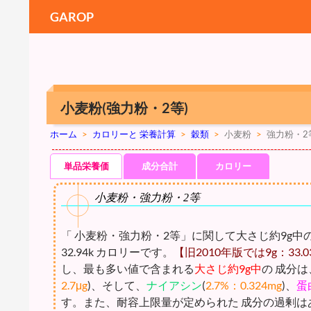
GAROP
小麦粉(強力粉・2等)
ホーム
>
カロリーと 栄養計算
>
穀類
>
小麦粉
>
強力粉・2
単品栄養価
成分合計
カロリー
小麦粉・強力粉・2等
「 小麦粉・強力粉・2等」に関して大さじ約9g中
32.94k カロリーです。
【旧2010年版では9g：33.03k
し、最も多い値で含まれる
大さじ約9g中
の 成分は
2.7μg
)、そして、
ナイアシン
(
2.7%：0.324mg
)、
蛋
す。また、耐容上限量が定められた 成分の過剰は