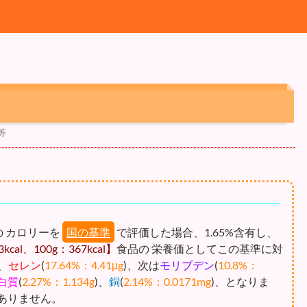
等
の カロリーを
国の基準
で評価した場合、1.65%含有し、
cal、100g：367kcal】
食品の 栄養価としてこの基準に対
、
セレン
(
17.64%：4.41μg
)、次は
モリブデン
(
10.8%：
白質
(
2.27%：1.134g
)、
銅
(
2.14%：0.0171mg
)、となりま
ありません。