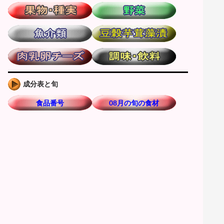
成分表と旬
食品番号
08月の旬の食材