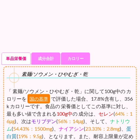
単品栄養価
成分合計
カロリー
素麺/ソウメン・ひやむぎ・乾
「 素麺/ソウメン・ひやむぎ・乾」に関して100g中の カ
ロリーを
で評価した場合、17.8%含有し、356
国の基準
k カロリーです。食品の 栄養価としてこの基準に対し、
最も多い値で含まれる
100g中
の 成分は、
セレン
(
64%：1
6μg
)、次は
モリブデン
(
56%：14μg
)、そして、
ナトリウ
ム
(
54.43%：1500mg
)、
ナイアシン
(
23.33%：2.8mg
)、
蛋
白質
(
19%：9.5g
)、となります。また、耐容上限量が定め