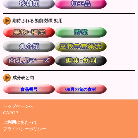
期待される 効能 効果 効用
成分表と旬
食品番号
08月の旬の食材
トップページへ
GAROP
ご利用にあたって
プライバシーポリシー