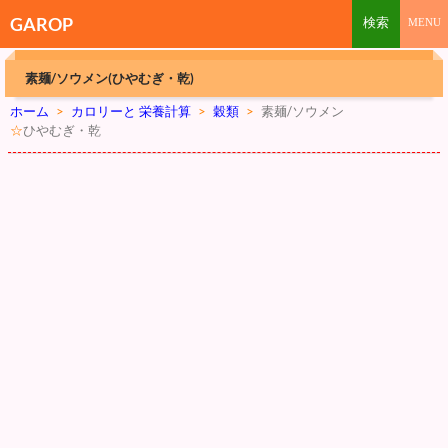
GAROP
素麺/ソウメン(ひやむぎ・乾)
ホーム
>
カロリーと 栄養計算
>
穀類
>
素麺/ソウメン
☆
ひやむぎ・乾