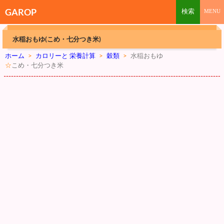
GAROP
水稲おもゆ(こめ・七分つき米)
ホーム
>
カロリーと 栄養計算
>
穀類
>
水稲おもゆ
☆
こめ・七分つき米