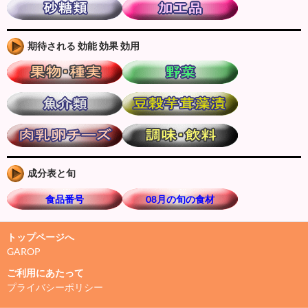
期待される 効能 効果 効用
成分表と旬
食品番号
08月の旬の食材
トップページへ
GAROP
ご利用にあたって
プライバシーポリシー