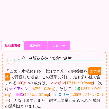
単品栄養価
成分合計
カロリー
こめ・水稲おもゆ・七分つき米
「 こめ・水稲おもゆ・七分つき米」の栄養価を
国の基
で評価した場合、この基準に対し、最も多い値で含
準
まれる
100g中
の 成分は、
マンガン
(
1.71%：0.06mg
)、次
は
ナイアシン
(
1.67%：0.2mg
)、そして、
銅
(
1.25%：0.01
mg
)、
亜鉛
(
1.25%：0.1mg
)、
カロリー
(
1.05%：21k カロリ
ー
)、となります。また、耐容上限量が定められた 成分
の過剰はありません。