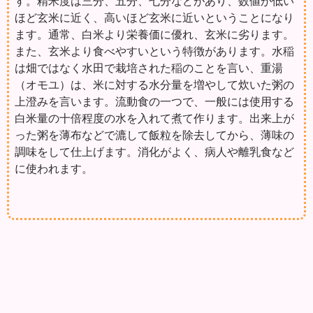
す。精米度は三分、五分、七分などがあり、数値が低い
ほど玄米に近く、高いほど玄米に近いということになり
ます。通常、白米より栄養価に優れ、玄米に劣ります。
また、玄米より食べやすいという特徴があります。水稲
は畑ではなく水田で栽培された稲のことを言い、重湯
（オモユ）は、米に対する水分量を増やして炊いた粥の
上澄みを言います。流動食の一つで、一般には使用する
白米量の十倍程度の水を入れて煮て作ります。出来上が
った粥を薄布などで漉して飯粒を除去してから、薄味の
調味をして仕上げます。消化がよく、病人や離乳食など
に使われます。