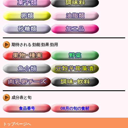
期待される 効能 効果 効用
成分表と旬
食品番号
08月の旬の食材
トップページへ