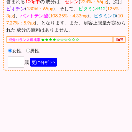
含まれる
100g中
の 成分は、
セレン
(
224%：56μg
)、次は
ビオチン
(
130%：65μg
)、そして、
ビタミンB12
(
125%：
3μg
)、
パントテン酸
(
108.25%：4.33mg
)、
ビタミンD
(
10
7.27%：5.9μg
)、となります。また、耐容上限量が定めら
れた 成分の過剰はありません。
★★★★☆☆☆☆☆☆
36%
成分バランス達成率
女性
男性
歳
更に分析 >>