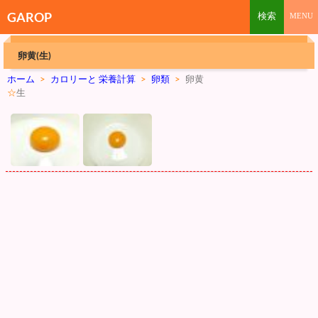
GAROP
卵黄(生)
ホーム
>
カロリーと 栄養計算
>
卵類
>
卵黄
☆
生