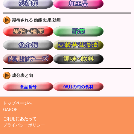
期待される 効能 効果 効用
成分表と旬
食品番号
08月の旬の食材
トップページへ
GAROP
ご利用にあたって
プライバシーポリシー