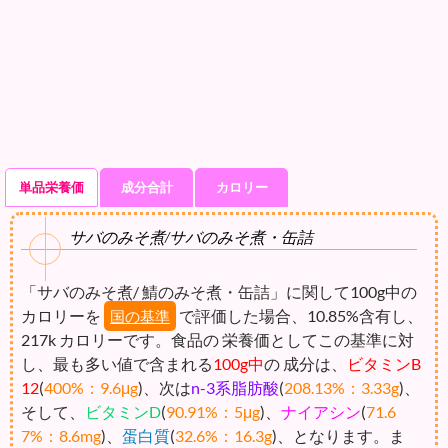
単品栄養価
成分合計
カロリー
サバのみそ煮/サバのみそ煮・缶詰
「サバのみそ煮/ 鯖のみそ煮・缶詰」に関して100g中の
カロリーを
で評価した場合、10.85%含有し、
国の基準
217k カロリーです。食品の 栄養価としてこの基準に対
し、最も多い値で含まれる
100g中
の 成分は、
ビタミンB
12
(
400%：9.6μg
)、次は
n-3系脂肪酸
(
208.13%：3.33g
)、
そして、
ビタミンD
(
90.91%：5μg
)、
ナイアシン
(
71.6
7%：8.6mg
)、
蛋白質
(
32.6%：16.3g
)、となります。ま