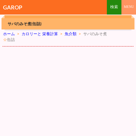
GAROP
サバのみそ煮(缶詰)
ホーム
>
カロリーと 栄養計算
>
魚介類
>
サバのみそ煮
☆
缶詰