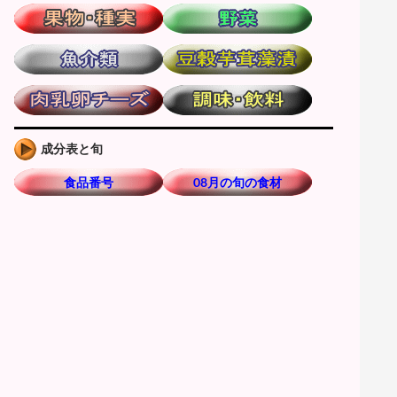
成分表と旬
食品番号
08月の旬の食材