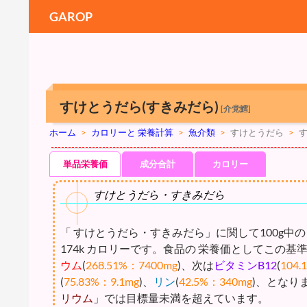
GAROP
すけとうだら(すきみだら)
[介党鱈]
ホーム
>
カロリーと 栄養計算
>
魚介類
>
すけとうだら
>
単品栄養価
成分合計
カロリー
すけとうだら・すきみだら
「 すけとうだら・すきみだら」に関して100g中の
174k カロリーです。食品の 栄養価としてこの
ウム
(
268.51%：7400mg
)、次は
ビタミンB12
(
104.
(
75.83%：9.1mg
)、
リン
(
42.5%：340mg
)、となり
リウム
」では目標量未満を超えています。