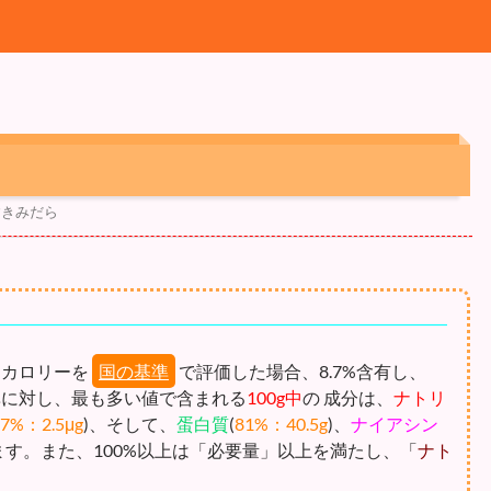
すきみだら
 カロリーを
国の基準
で評価した場合、8.7%含有し、
基準に対し、最も多い値で含まれる
100g中
の 成分は、
ナトリ
17%：2.5μg
)、そして、
蛋白質
(
81%：40.5g
)、
ナイアシン
ます。また、100%以上は「必要量」以上を満たし、「
ナト