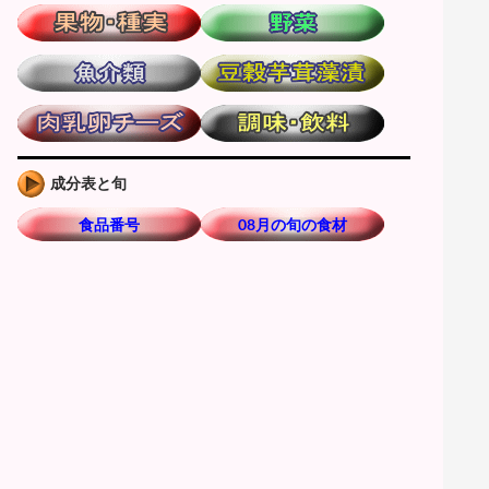
成分表と旬
食品番号
08月の旬の食材