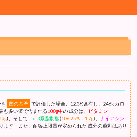
ーを
国の基準
で評価した場合、12.3%含有し、246k カロ
最も多い値で含まれる
100g中
の 成分は、
ビタミン
6μg
)、そして、
n-3系脂肪酸
(
106.25%：1.7g
)、
ナイアシン
なります。また、耐容上限量が定められた 成分の過剰はあり