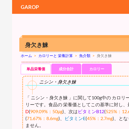
GAROP
身欠き鰊
ホーム
>
カロリーと 栄養計算
>
魚介類
>
身欠き鰊
単品栄養価
成分合計
カロリー
ニシン・身欠き鰊
「 ニシン・身欠き鰊 」に関して100g中の カロリ
リーです。食品の 栄養価としてこの基準に対し、
D
(
909.09%：50μg
)、次は
ビタミンB12
(
525%：12.
(
71.67%：8.6mg
)、
ビタミンE
(
45%：2.7mg
)、と
ません。