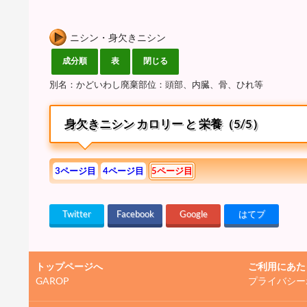
ニシン・身欠きニシン
別名：かどいわし廃棄部位：頭部、内臓、骨、ひれ等
身欠きニシン カロリー と 栄養（5/5）
3ページ目
4ページ目
5ページ目
Twitter
Facebook
Google
はてブ
トップページへ
ご利用にあた
GAROP
プライバシー