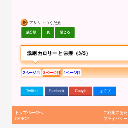
アサリ・つくだ煮
浅蜊 カロリー と 栄養（3/5）
2ページ目
3ページ目
4ページ目
Twitter
Facebook
Google
はてブ
トップページへ
ご利用にあた
GAROP
プライバシー