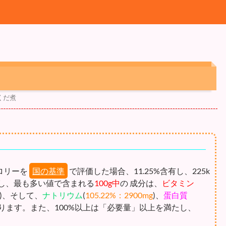
くだ煮
ロリーを
国の基準
で評価した場合、11.25%含有し、225k
し、最も多い値で含まれる
100g中
の 成分は、
ビタミン
)、そして、
ナトリウム
(
105.22%：2900mg
)、
蛋白質
なります。また、100%以上は「必要量」以上を満たし、