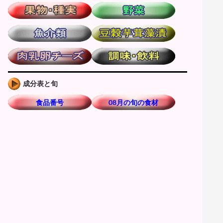
成分表と旬
食品番号
08月の旬の食材