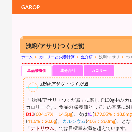
GAROP
浅蜊/アサリ(つくだ煮)
ホーム
>
カロリーと 栄養計算
>
魚介類
>
浅蜊/アサリ
>
つ
単品栄養価
成分合計
カロリー
浅蜊/アサリ・つくだ煮
「 浅蜊/アサリ・つくだ煮」に関して100g中の カ
カロリーです。食品の 栄養価としてこの基準に対
B12
(
604.17%：14.5μg
)、次は
鉄
(
179.05%：18.8mg
(
41.6%：20.8g
)、
カルシウム
(
40%：260mg
)、と
「
ナトリウム
」では目標量未満を超えています。