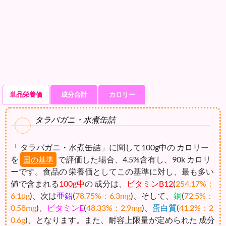
単品栄養価
成分合計
カロリー
タラバガニ・水煮缶詰
「 タラバガニ・水煮缶詰」に関して100g中の カロリー
を
で評価した場合、4.5%含有し、90k カロリ
国の基準
ーです。食品の 栄養価としてこの基準に対し、最も多い
値で含まれる
100g中
の 成分は、
ビタミンB12
(
254.17%：
6.1μg
)、次は
亜鉛
(
78.75%：6.3mg
)、そして、
銅
(
72.5%：
0.58mg
)、
ビタミンE
(
48.33%：2.9mg
)、
蛋白質
(
41.2%：2
0.6g
)、となります。また、耐容上限量が定められた 成分