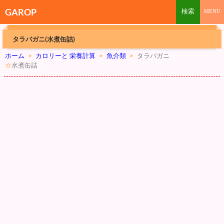
GAROP
タラバガニ(水煮缶詰)
ホーム
>
カロリーと 栄養計算
>
魚介類
>
タラバガニ
☆
水煮缶詰