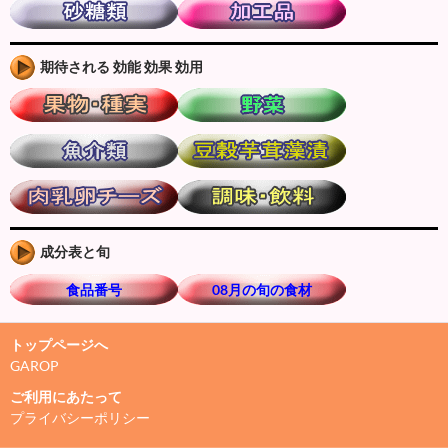
期待される 効能 効果 効用
成分表と旬
食品番号
08月の旬の食材
トップページへ
GAROP
ご利用にあたって
プライバシーポリシー