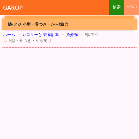
GAROP
鯵/アジ(小型・骨つき・から揚げ)
ホーム
>
カロリーと 栄養計算
>
魚介類
>
鯵/アジ
☆
小型・骨つき・から揚げ