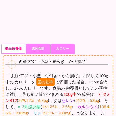
単品栄養価
成分合計
カロリー
ま鯵/アジ・小型・骨付き・から揚げ
「 ま鯵/アジ・小型・骨付き・から揚げ」に関して100g
中の カロリーを
で評価した場合、13.9%含有
国の基準
し、278k カロリーです。食品の 栄養価としてこの基準
に対し、最も多い値で含まれる
100g中
の 成分は、
ビタミ
ンB12
(
279.17%：6.7μg
)、次は
セレン
(
212%：53μg
)、そ
して、
n-3系脂肪酸
(
161.25%：2.58g
)、
カルシウム
(
138.4
6%：900mg
)、
リン
(
87.5%：700mg
)、となります。ま