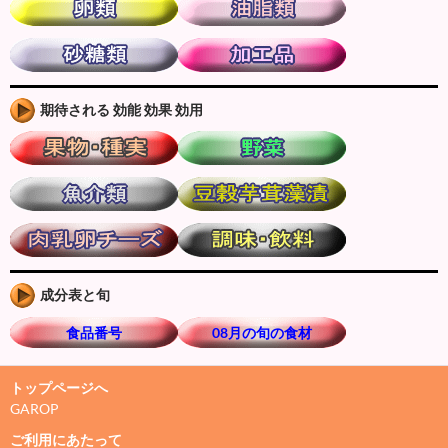
期待される 効能 効果 効用
成分表と旬
食品番号
08月の旬の食材
トップページへ
GAROP
ご利用にあたって