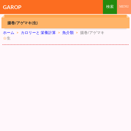
GAROP
揚巻/アゲマキ(生)
ホーム
>
カロリーと 栄養計算
>
魚介類
>
揚巻/アゲマキ
☆
生