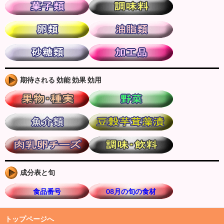
期待される 効能 効果 効用
成分表と旬
食品番号
08月の旬の食材
トップページへ