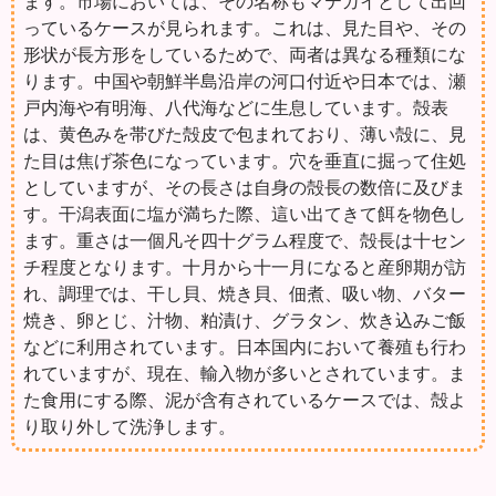
ます。市場においては、その名称もマテガイとして出回
っているケースが見られます。これは、見た目や、その
形状が長方形をしているためで、両者は異なる種類にな
ります。中国や朝鮮半島沿岸の河口付近や日本では、瀬
戸内海や有明海、八代海などに生息しています。殻表
は、黄色みを帯びた殻皮で包まれており、薄い殻に、見
た目は焦げ茶色になっています。穴を垂直に掘って住処
としていますが、その長さは自身の殻長の数倍に及びま
す。干潟表面に塩が満ちた際、這い出てきて餌を物色し
ます。重さは一個凡そ四十グラム程度で、殻長は十セン
チ程度となります。十月から十一月になると産卵期が訪
れ、調理では、干し貝、焼き貝、佃煮、吸い物、バター
焼き、卵とじ、汁物、粕漬け、グラタン、炊き込みご飯
などに利用されています。日本国内において養殖も行わ
れていますが、現在、輸入物が多いとされています。ま
た食用にする際、泥が含有されているケースでは、殻よ
り取り外して洗浄します。