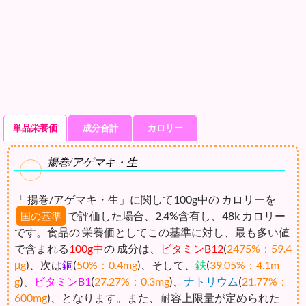
単品栄養価
成分合計
カロリー
揚巻/アゲマキ・生
「 揚巻/アゲマキ・生」に関して100g中の カロリーを
で評価した場合、2.4%含有し、48k カロリー
国の基準
です。食品の 栄養価としてこの基準に対し、最も多い値
で含まれる
100g中
の 成分は、
ビタミンB12
(
2475%：59.4
μg
)、次は
銅
(
50%：0.4mg
)、そして、
鉄
(
39.05%：4.1m
g
)、
ビタミンB1
(
27.27%：0.3mg
)、
ナトリウム
(
21.77%：
600mg
)、となります。また、耐容上限量が定められた