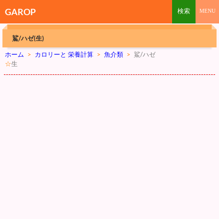
GAROP
鯊/ハゼ(生)
ホーム
>
カロリーと 栄養計算
>
魚介類
>
鯊/ハゼ
☆
生