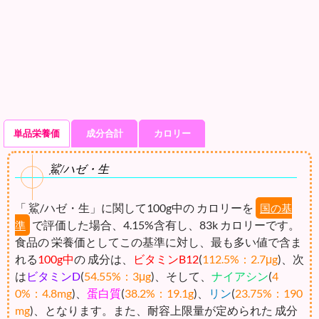
単品栄養価
成分合計
カロリー
鯊/ハゼ・生
「 鯊/ハゼ・生」に関して100g中の カロリーを
国の基
で評価した場合、4.15%含有し、83k カロリーです。
準
食品の 栄養価としてこの基準に対し、最も多い値で含ま
れる
100g中
の 成分は、
ビタミンB12
(
112.5%：2.7μg
)、次
は
ビタミンD
(
54.55%：3μg
)、そして、
ナイアシン
(
4
0%：4.8mg
)、
蛋白質
(
38.2%：19.1g
)、
リン
(
23.75%：190
mg
)、となります。また、耐容上限量が定められた 成分