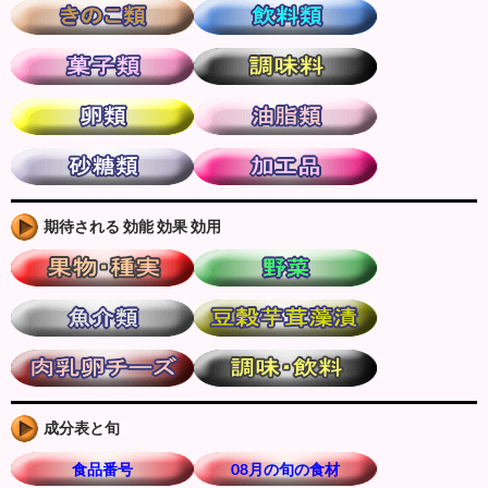
期待される 効能 効果 効用
成分表と旬
食品番号
08月の旬の食材