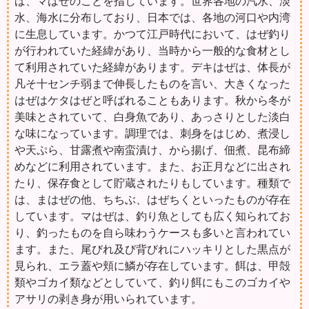
ば、マはぜのことを指しています。世界各地の汽水、淡
水、海水に分布しており、日本では、各地の河口や内湾
に生息しています。かつて江戸時代において、はぜ釣り
が行われていた経緯があり、当時から一般的な食材とし
て利用されていた経緯があります。デキはぜは、体長が
凡そ十センチ弱まで伸長したものを言い、大きくなった
はぜはケタはぜと呼ばれることもあります。秋から冬が
美味とされていて、白身魚であり、あっさりとした淡白
な味になっています。調理では、刺身をはじめ、煮浸し
や天ぷら、甘露煮や南蛮漬け、から揚げ、佃煮、昆布締
めなどに利用されています。また、お正月などに出され
たり、保存食として貯蔵されたりもしています。種類で
は、まはぜの他、ちちぶ、はぜちくといったものが存在
しています。マはぜは、釣り魚としても広く知られてお
り、釣ったものを自ら味わうケースも多いと言われてい
ます。また、尾びれ及び背びれにハッキリとした黒点が
見られ、エラ蓋や頬に鱗が存在しています。餌は、甲殻
類やゴカイ類などとしていて、釣り餌にもこのゴカイや
アサリの剥き身が用いられています。