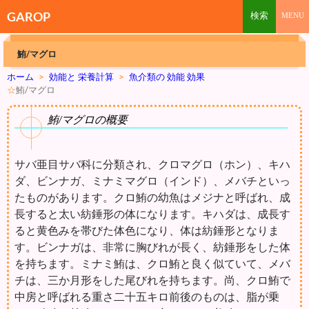
GAROP
鮪/マグロ
ホーム
>
効能と 栄養計算
>
魚介類の 効能 効果
☆
鮪/マグロ
鮪/マグロの概要
サバ亜目サバ科に分類され、クロマグロ（ホン）、キハ
ダ、ビンナガ、ミナミマグロ（インド）、メバチといっ
たものがあります。クロ鮪の幼魚はメジナと呼ばれ、成
長すると太い紡錘形の体になります。キハダは、成長す
ると黄色みを帯びた体色になり、体は紡錘形となりま
す。ビンナガは、非常に胸びれが長く、紡錘形をした体
を持ちます。ミナミ鮪は、クロ鮪と良く似ていて、メバ
チは、三か月形をした尾びれを持ちます。尚、クロ鮪で
中房と呼ばれる重さ二十五キロ前後のものは、脂が乗